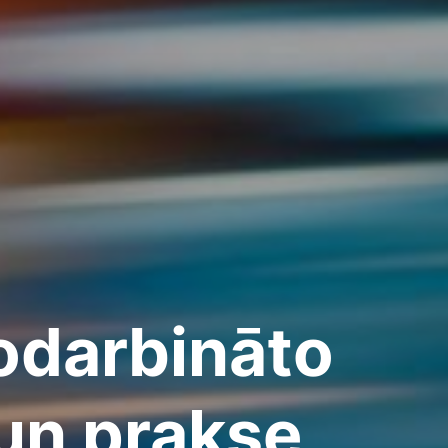
nodarbināto
un prakse