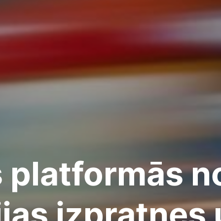
s platformās 
jas izpratnes 