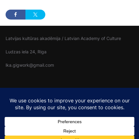
Latvijas kultūras akadēmija / Latvian Academy of Culture
Ludzas iela 24, Riga
lka.gigwork@gmail.com
Cover photo: Rowan Freeman (Unsplash)