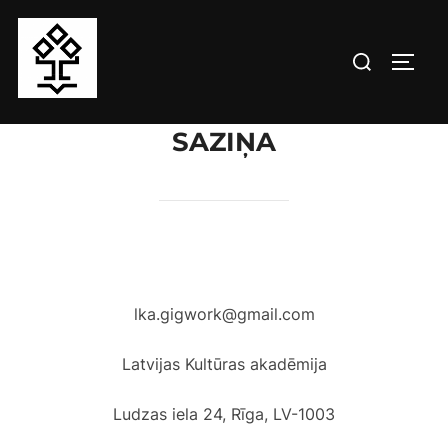
Skip
to
Search
TOGG
content
for:
SAZIŅA
lka.gigwork@gmail.com
Latvijas Kultūras akadēmija
Ludzas iela 24, Rīga, LV-1003